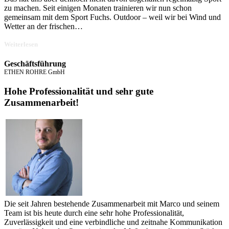
zu machen. Seit einigen Monaten trainieren wir nun schon
gemeinsam mit dem Sport Fuchs. Outdoor – weil wir bei Wind und
Wetter an der frischen
…
„Vom
Weiterlesen
inneren
Schweinehund
Geschäftsführung
und
ETHEN ROHRE GmbH
dem
süßen
Schmerz
Hohe Professionalität und sehr gute
danach!“
Zusammenarbeit!
Die seit Jahren bestehende Zusammenarbeit mit Marco und seinem
Team ist bis heute durch eine sehr hohe Professionalität,
Zuverlässigkeit und eine verbindliche und zeitnahe Kommunikation