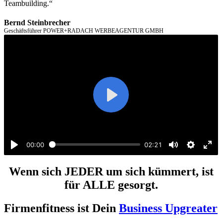
Teambuilding.“
Bernd Steinbrecher
Geschäftsführer POWER+RADACH WERBEAGENTUR GMBH
Play
00:00
02:21
Play
Mute
Settings
Ent
ful
Wenn sich JEDER um sich kümmert, ist
für ALLE gesorgt.
Firmenfitness ist Dein
Business Upgreater