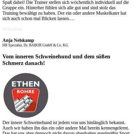
Spaß dabei! Die Trainer stellen sich wöchentlich individuell auf die
Gruppe ein. Hinterher fühlen sich alle gut und sind stolz das
Training bewältigt zu haben. Der ein oder andere Muskelkater hat
sich auch schon mal Blicken lassen.
…
„Der
Weiterlesen
SportFuchs
motiviert
Anja Nelskamp
und
HR Specialist, Dr. BABOR GmbH & Co. KG
verbindet!“
Vom inneren Schweinehund und dem süßen
Schmerz danach!
Der innere Schweinehund ist jedem von uns hinlänglich bekannt.
Auch wir haben ihn das ein oder andere Mal bereits kennengelernt.
Das hat uns aber dennoch nicht davon abgehalten regelmäßig Sport