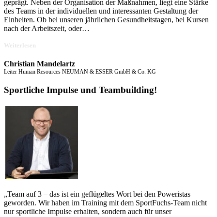
geprägt. Neben der Organisation der Maßnahmen, liegt eine Stärke
des Teams in der individuellen und interessanten Gestaltung der
Einheiten. Ob bei unseren jährlichen Gesundheitstagen, bei Kursen
nach der Arbeitszeit, oder
…
„Hohe
Weiterlesen
Professionalität
und
Christian Mandelartz
sehr
Leiter Human Resources NEUMAN & ESSER GmbH & Co. KG
gute
Zusammenarbeit!“
Sportliche Impulse und Teambuilding!
„Team auf 3 – das ist ein geflügeltes Wort bei den Poweristas
geworden. Wir haben im Training mit dem SportFuchs-Team nicht
nur sportliche Impulse erhalten, sondern auch für unser