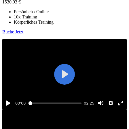
1530,93 €
Persönlich / Online
10x Training
Körperliches Training
Buche Jetzt
Play
00:00
02:25
Play
Mute
Settings
Ent
ful