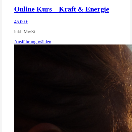
Online Kurs – Kraft & Energie
45,00
€
inkl. MwSt.
Dieses
Ausführung wählen
Produkt
weist
mehrere
Varianten
auf.
Die
Optionen
können
auf
der
Produktseite
gewählt
werden