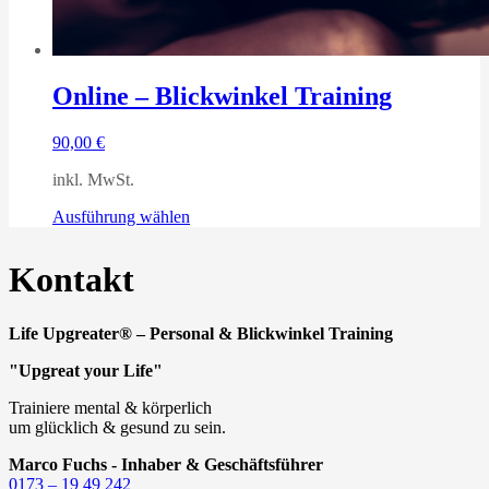
Online – Blickwinkel Training
90,00
€
inkl. MwSt.
Dieses
Ausführung wählen
Produkt
weist
Kontakt
mehrere
Varianten
auf.
Life Upgreater® – Personal & Blickwinkel Training
Die
Optionen
"Upgreat your Life"
können
auf
Trainiere mental & körperlich
der
um glücklich & gesund zu sein.
Produktseite
gewählt
Marco Fuchs - Inhaber & Geschäftsführer
werden
0173 – 19 49 242