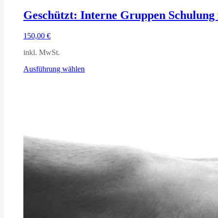
Geschützt: Interne Gruppen Schulung 
150,00
€
inkl. MwSt.
Dieses
Ausführung wählen
Produkt
weist
mehrere
Varianten
auf.
Die
Optionen
können
auf
der
Produktseite
gewählt
werden