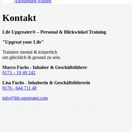
Dieses
Ausführung wählen
Produkt
weist
Kontakt
mehrere
Varianten
auf.
Life Upgreater® – Personal & Blickwinkel Training
Die
Optionen
"Upgreat your Life"
können
auf
Trainiere mental & körperlich
der
um glücklich & gesund zu sein.
Produktseite
gewählt
Marco Fuchs - Inhaber & Geschäftsführer
werden
0173 – 19 49 242
Lisa Fuchs - Inhaberin & Geschäftsführerin
0176 - 644 711 48
info@life-upgreater.com