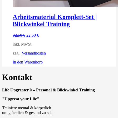
Arbeitsmaterial Komplett-Set |
Blickwinkel Training
Ursprünglicher
Aktueller
32,50
€
22,50
€
Preis
Preis
inkl. MwSt.
war:
ist:
32,50 €
22,50 €.
zzgl.
Versandkosten
In den Warenkorb
Kontakt
Life Upgreater® – Personal & Blickwinkel Training
"Upgreat your Life"
Trainiere mental & körperlich
um glücklich & gesund zu sein.