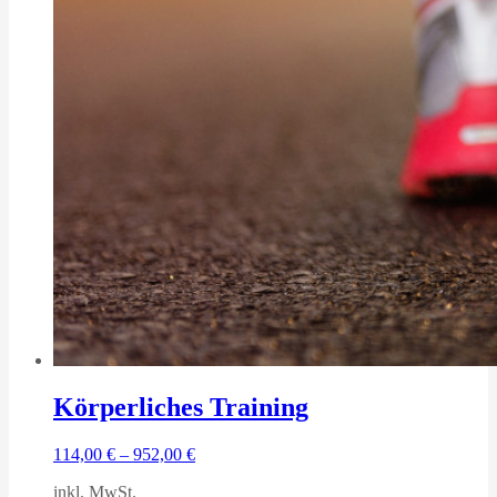
Körperliches Training
114,00
€
–
952,00
€
inkl. MwSt.