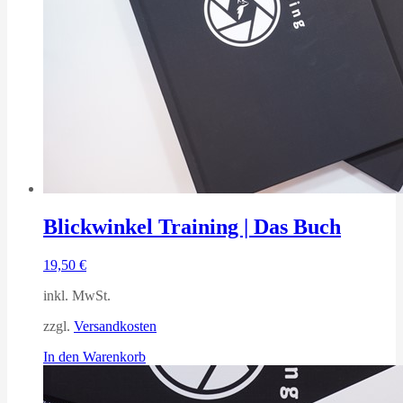
Blickwinkel Training | Das Buch
19,50
€
inkl. MwSt.
zzgl.
Versandkosten
In den Warenkorb