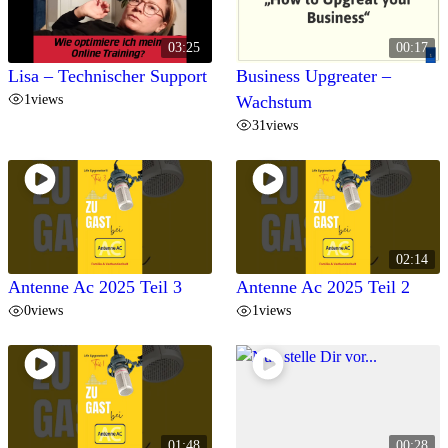
03:25
00:17
Lisa – Technischer Support
Business Upgreater –
1
views
Wachstum
31
views
02:14
Antenne Ac 2025 Teil 3
Antenne Ac 2025 Teil 2
0
views
1
views
01:48
00:28