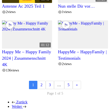
Antenne Ac 2025 Teil 1
Nun stelle Dir vor…
2
views
1
views
01:12
Happy Me – Happy Family
HappyMe – HappyFamily |
2024 | Zusammenschnitt
Testimonials
2
views
4K
136
views
1
2
3
…
5
»
Page 1 of 5
Zurück
Weiter