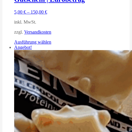
5,00
€
–
150,00
€
inkl. MwSt.
zzgl.
Versandkosten
Dieses
Ausführung wählen
Produkt
Angebot!
weist
mehrere
Varianten
auf.
Die
Optionen
können
auf
der
Produktseite
gewählt
werden