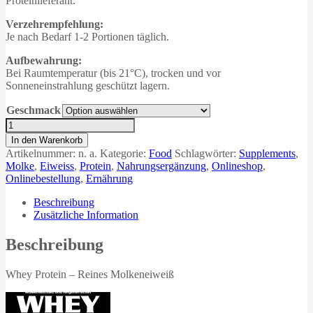
Proteinlieferant.
Verzehrempfehlung:
Je nach Bedarf 1-2 Portionen täglich.
Aufbewahrung:
Bei Raumtemperatur (bis 21°C), trocken und vor
Sonneneinstrahlung geschützt lagern.
Geschmack
1000g
Whey
In den Warenkorb
Protein
Artikelnummer:
n. a.
Kategorie:
Food
Schlagwörter:
Supplements
,
Molkeneiweiß
Molke
,
Eiweiss
,
Protein
,
Nahrungsergänzung
,
Onlineshop
,
Menge
Onlinebestellung
,
Ernährung
Beschreibung
Zusätzliche Information
Beschreibung
Whey Protein – Reines Molkeneiweiß