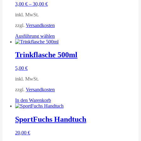
3,00
€
–
30,00
€
inkl. MwSt.
zzgl.
Versandkosten
Dieses
Ausführung wählen
Produkt
weist
mehrere
Trinkflasche 500ml
Varianten
auf.
5,00
€
Die
Optionen
inkl. MwSt.
können
auf
zzgl.
Versandkosten
der
Produktseite
In den Warenkorb
gewählt
werden
SportFuchs Handtuch
20,00
€