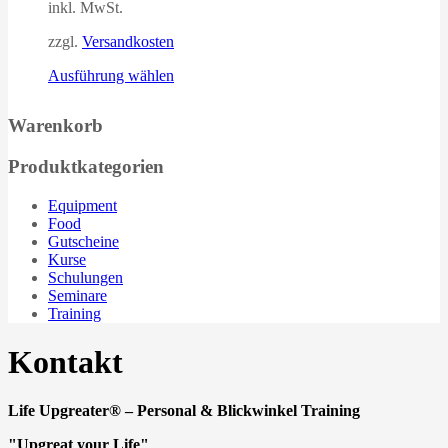
inkl. MwSt.
zzgl.
Versandkosten
Dieses
Ausführung wählen
Produkt
weist
Warenkorb
mehrere
Varianten
Produktkategorien
auf.
Die
Optionen
Equipment
können
Food
auf
Gutscheine
der
Kurse
Produktseite
Schulungen
gewählt
Seminare
werden
Training
Kontakt
Life Upgreater® – Personal & Blickwinkel Training
"Upgreat your Life"