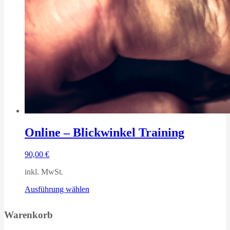
Online – Blickwinkel Training
90,00
€
inkl. MwSt.
Dieses
Ausführung wählen
Produkt
weist
Warenkorb
mehrere
Varianten