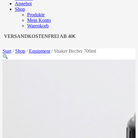
Angebot
Shop
Produkte
Mein Konto
Warenkorb
VERSANDKOSTENFREI AB 40€
Start
/
Shop
/
Equipment
/ Shaker Becher 700ml