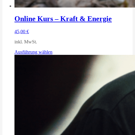
Online Kurs – Kraft & Energie
45,00
€
inkl. MwSt.
Dieses
Ausführung wählen
Produkt
weist
mehrere
Varianten
auf.
Die
Optionen
können
auf
der
Produktseite
gewählt
werden