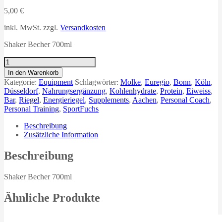
5,00
€
inkl. MwSt.
zzgl.
Versandkosten
Shaker Becher 700ml
Shaker
Becher
In den Warenkorb
700ml
Kategorie:
Equipment
Schlagwörter:
Molke
,
Euregio
,
Bonn
,
Köln
,
Menge
Düsseldorf
,
Nahrungsergänzung
,
Kohlenhydrate
,
Protein
,
Eiweiss
,
Bar
,
Riegel
,
Energieriegel
,
Supplements
,
Aachen
,
Personal Coach
,
Personal Training
,
SportFuchs
Beschreibung
Zusätzliche Information
Beschreibung
Shaker Becher 700ml
Ähnliche Produkte