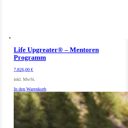
Life Upgreater® – Mentoren
Programm
7.826,00
€
inkl. MwSt.
In den Warenkorb