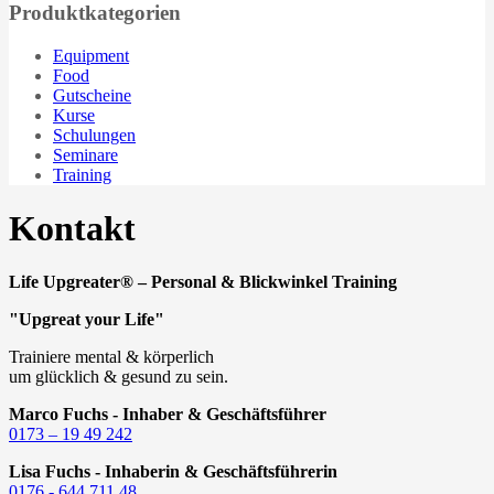
Produktkategorien
auf.
Die
Optionen
Equipment
können
Food
auf
Gutscheine
der
Kurse
Produktseite
Schulungen
gewählt
Seminare
werden
Training
Kontakt
Life Upgreater® – Personal & Blickwinkel Training
"Upgreat your Life"
Trainiere mental & körperlich
um glücklich & gesund zu sein.
Marco Fuchs - Inhaber & Geschäftsführer
0173 – 19 49 242
Lisa Fuchs - Inhaberin & Geschäftsführerin
0176 - 644 711 48