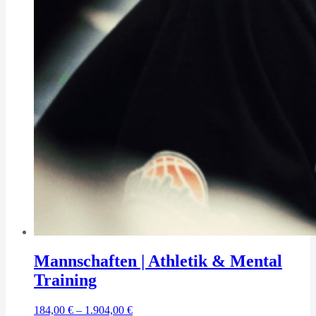
Mannschaften | Athletik & Mental
Training
184,00
€
–
1.904,00
€