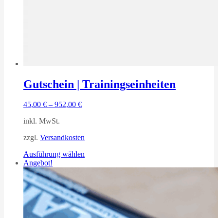
Gutschein | Trainingseinheiten
45,00
€
–
952,00
€
inkl. MwSt.
zzgl.
Versandkosten
Dieses
Ausführung wählen
Produkt
Angebot!
weist
mehrere
Varianten
auf.
Die
Optionen