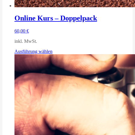
Online Kurs – Doppelpack
60,00
€
inkl. MwSt.
Dieses
Ausführung wählen
Produkt
weist
mehrere
Varianten
auf.
Die
Optionen
können
auf
der
Produktseite
gewählt
werden