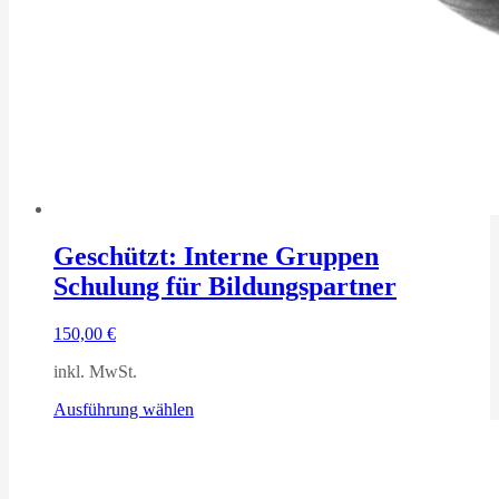
Geschützt: Interne Gruppen
Schulung für Bildungspartner
150,00
€
inkl. MwSt.
Dieses
Ausführung wählen
Produkt
weist
mehrere
Varianten