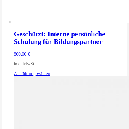
Geschützt: Interne persönliche
Schulung für Bildungspartner
800,00
€
inkl. MwSt.
Dieses
Ausführung wählen
Produkt
weist
mehrere
Varianten
auf.
Die
Optionen
können
auf
der