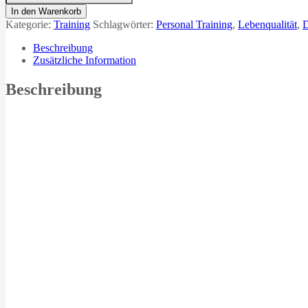
Upgreater®
In den Warenkorb
-
Kategorie:
Training
Schlagwörter:
Personal Training
,
Lebenqualität
,
D
Me
Time
Beschreibung
Menge
Zusätzliche Information
Beschreibung