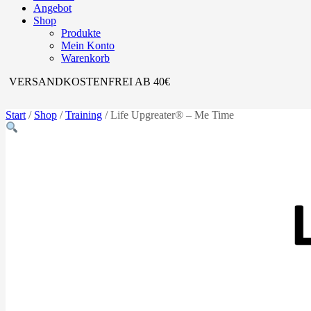
Angebot
Shop
Produkte
Mein Konto
Warenkorb
VERSANDKOSTENFREI AB 40€
Start
/
Shop
/
Training
/ Life Upgreater® – Me Time