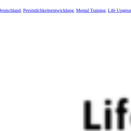
eutschland
,
Persönlichkeitsentwicklung
,
Mental Training
,
Life Upgrea