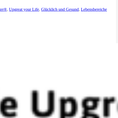
ter®
,
Upgreat your Life
,
Glücklich und Gesund
,
Lebensbereiche