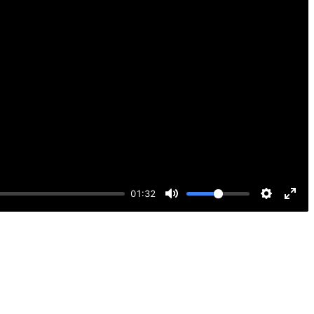
01:32
Mute
Settings
Ente
full