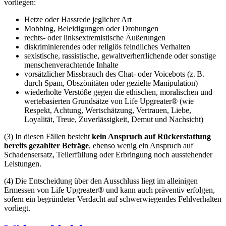
vorliegen:
Hetze oder Hassrede jeglicher Art
Mobbing, Beleidigungen oder Drohungen
rechts- oder linksextremistische Äußerungen
diskriminierendes oder religiös feindliches Verhalten
sexistische, rassistische, gewaltverherrlichende oder sonstige
menschenverachtende Inhalte
vorsätzlicher Missbrauch des Chat- oder Voicebots (z. B.
durch Spam, Obszönitäten oder gezielte Manipulation)
wiederholte Verstöße gegen die ethischen, moralischen und
wertebasierten Grundsätze von Life Upgreater® (wie
Respekt, Achtung, Wertschätzung, Vertrauen, Liebe,
Loyalität, Treue, Zuverlässigkeit, Demut und Nachsicht)
(3) In diesen Fällen besteht
kein Anspruch auf Rückerstattung
bereits gezahlter Beträge
, ebenso wenig ein Anspruch auf
Schadensersatz, Teilerfüllung oder Erbringung noch ausstehender
Leistungen.
(4) Die Entscheidung über den Ausschluss liegt im alleinigen
Ermessen von Life Upgreater® und kann auch präventiv erfolgen,
sofern ein begründeter Verdacht auf schwerwiegendes Fehlverhalten
vorliegt.