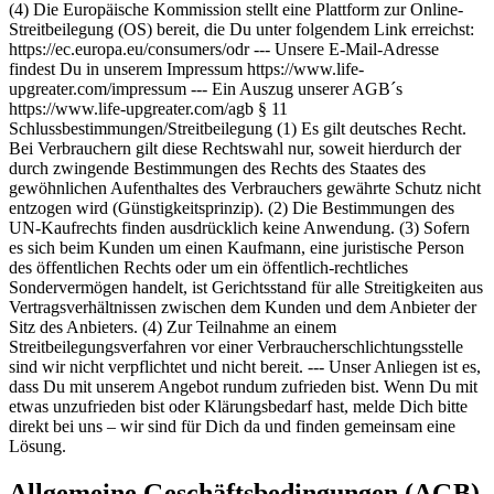
(4) Die Europäische Kommission stellt eine Plattform zur Online-
Streitbeilegung (OS) bereit, die Du unter folgendem Link erreichst:
https://ec.europa.eu/consumers/odr --- Unsere E-Mail-Adresse
findest Du in unserem Impressum https://www.life-
upgreater.com/impressum --- Ein Auszug unserer AGB´s
https://www.life-upgreater.com/agb § 11
Schlussbestimmungen/Streitbeilegung (1) Es gilt deutsches Recht.
Bei Verbrauchern gilt diese Rechtswahl nur, soweit hierdurch der
durch zwingende Bestimmungen des Rechts des Staates des
gewöhnlichen Aufenthaltes des Verbrauchers gewährte Schutz nicht
entzogen wird (Günstigkeitsprinzip). (2) Die Bestimmungen des
UN-Kaufrechts finden ausdrücklich keine Anwendung. (3) Sofern
es sich beim Kunden um einen Kaufmann, eine juristische Person
des öffentlichen Rechts oder um ein öffentlich-rechtliches
Sondervermögen handelt, ist Gerichtsstand für alle Streitigkeiten aus
Vertragsverhältnissen zwischen dem Kunden und dem Anbieter der
Sitz des Anbieters. (4) Zur Teilnahme an einem
Streitbeilegungsverfahren vor einer Verbraucherschlichtungsstelle
sind wir nicht verpflichtet und nicht bereit. --- Unser Anliegen ist es,
dass Du mit unserem Angebot rundum zufrieden bist. Wenn Du mit
etwas unzufrieden bist oder Klärungsbedarf hast, melde Dich bitte
direkt bei uns – wir sind für Dich da und finden gemeinsam eine
Lösung.
Allgemeine Geschäftsbedingungen (AGB)