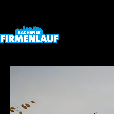
Mitarbeiter ist in Aachen und der Euregio zu einer wahrhaftigen
Institution heran gewachsen.
„Upgreat your Life – Upgreat your Business“.
Von Herzen möchten wir uns bei allen Sponsoren, Partnern,
Firmen, Teilnehmern, Helfern und Unterstützern für die
wertschätzende und inspirirende Zusammenarbeit bedanken.