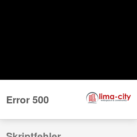
Link via E-Mail
Ob und wann wir gemeinsam starten werden, hängt davon ab, ob wir
zusammen passen. Um mit
Deiner und Marco´s Zeit
sorgfältig um zu
gehen, möchten wir Dich einladen ein Kennenlerngespräch über Zoom
mit ihm zu vereinbaren.
Falls Du schon
überzeugt von ihm/uns sein solltest
und Du
Marco
gerne für ein
persönliches Coaching
einladen möchtest, dann nehme
die
Abkürzung
und schreibe uns direkt eine
E-Mail über unser
Kontaktformular
, ganz unten auf dieser Seite.
Upgreat your Life.