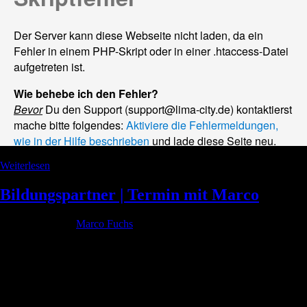
Weiterlesen
Bildungspartner | Termin mit Marco
Geschrieben von
Marco Fuchs
am
6. August 2022
. Veröffentlicht in
Allgemein.
Bildungs- partner
Blickwinkel Training für