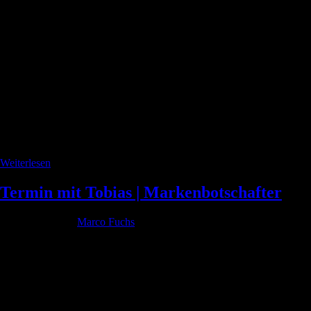
Weiterlesen
Termin mit Tobias | Markenbotschafter
Geschrieben von
Marco Fuchs
am
6. August 2022
. Veröffentlicht in
Allgemein.
Business Upgreater
Upgreat your Business