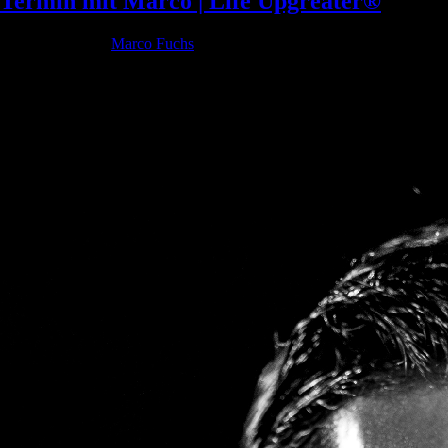
Termin mit Marco | Life Upgreater®
Geschrieben von
Marco Fuchs
am
14. August 2022
. Veröffentlicht in
Allgemein.
Life Upgreater®
Der Weg zu Deinem Life Upgreat