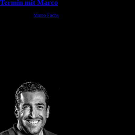
Termin mit Marco
Geschrieben von
Marco Fuchs
am
16. August 2022
. Veröffentlicht in
Allgemein.
Bildungs- partner
Interne Schulung für
Vereinbare einen Termin mit Marco
Via Zoom