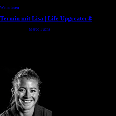
Weiterlesen
Termin mit Lisa | Life Upgreater®
Geschrieben von
Marco Fuchs
am
14. August 2022
. Veröffentlicht in
Allgemein.
Life Upgreater®
Der Weg zu Deinem Life Upgreat