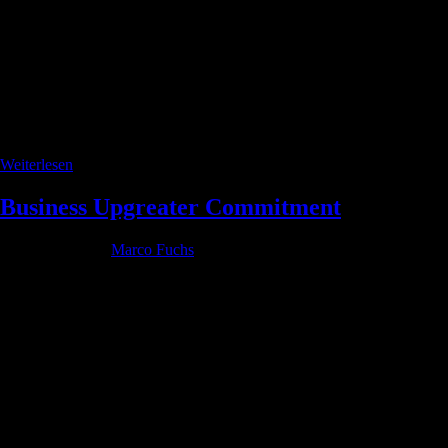
Weiterlesen
Business Upgreater Commitment
Geschrieben von
Marco Fuchs
am
1. August 2022
. Veröffentlicht in
Allgemein.
Business Upgreater
Upgreat your Business
Der Weg zu Deinem Business Upgreat
Wir sind Lisa und Marco Fuchs, von
Der SportFuchs – Personal &