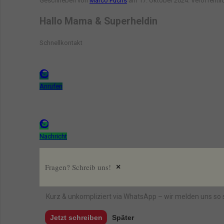
Geschrieben von
Marco Fuchs
am
17. Oktober 2024
. Veröffentli
Hallo Mama & Superheldin
Schnellkontakt
Anrufen
Nachricht
Fragen? Schreib uns!
×
Kurz & unkompliziert via WhatsApp – wir melden uns so 
Jetzt schreiben
Später