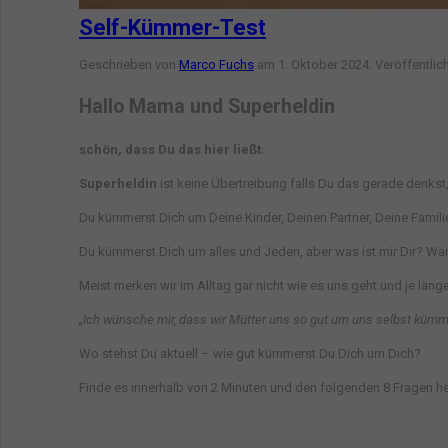
Self-Kümmer-Test
Geschrieben von
Marco Fuchs
am
1. Oktober 2024
. Veröffentlic
Hallo Mama und Superheldin
schön, dass Du das hier ließt.
Superheldin
ist keine Übertreibung falls Du das gerade denkst, 
Du kümmerst Dich um Deine Kinder, Deinen Partner, Deine Famili
Du kümmerst Dich um alles und Jeden, aber was ist mir Dir? Wan
Meist merken wir im Alltag gar nicht wie es uns geht und je läng
„Ich wünsche mir, dass wir Mütter uns so gut um uns selbst kümmer
Wo stehst Du aktuell – wie gut kümmerst Du Dich um Dich?
Finde es innerhalb von 2 Minuten und den folgenden 8 Fragen h