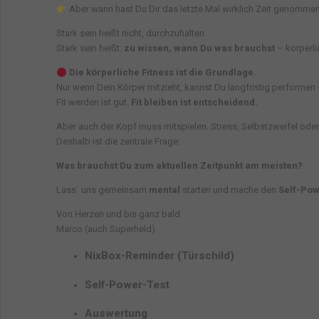
Aber wann hast Du Dir das letzte Mal wirklich Zeit genomme
Stark sein heißt nicht, durchzuhalten.
Stark sein heißt:
zu wissen, wann Du was brauchst
– körperl
Die körperliche Fitness ist die Grundlage.
Nur wenn Dein Körper mitzieht, kannst Du langfristig performen
Fit werden ist gut.
Fit bleiben ist entscheidend.
Aber auch der Kopf muss mitspielen. Stress, Selbstzweifel od
Deshalb ist die zentrale Frage:
Was brauchst Du zum aktuellen Zeitpunkt am meisten?
Lass´ uns gemeinsam
mental
starten und mache den
Self-Pow
Von Herzen und bis ganz bald
Marco (auch Superheld)
NixBox-Reminder (Türschild)
Self-Power-Test
Auswertung