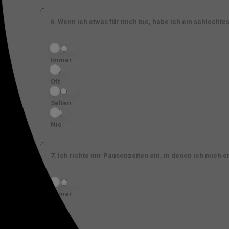
6.
Wenn ich etwas für mich tue, habe ich ein schlechte
Immer
Oft
Selten
Nie
7.
Ich richte mir Pausenzeiten ein, in denen ich mich e
Immer
Oft