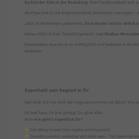
Du bist der Fels in der Brandung.
Dein Familie verlässt sich a
Als Papa bist Du oft Ansprechpartner, Beschützer, Versorger – ei
Jetzt ist der Moment gekommen,
Dich wieder mit Dir selbst 
Genau dafür ist Dein Türschild gedacht. Dein
NixBox-Reminder 
Diese NixBox Auszeit ist so wichtig Dich und bedeutet in die Ru
verdienen.
Superheld sein beginnt in Dir
Nun stellt sich nur noch die Frage wie kommen wir dahin? Wie s
Du bist Papa. Du bist gefragt. Du gibst alles.
Aber
wie geht’s eigentlich Dir
?
Der Alltag fordert Dich mental und körperlich.
Du willst präsent, belastbar und stark sein – für Deine Familie