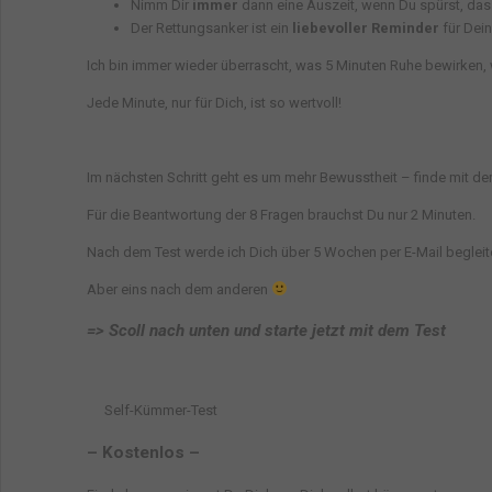
Nimm Dir
immer
dann eine Auszeit, wenn Du spürst, da
Der Rettungsanker ist ein
liebevoller Reminder
für Dei
Ich bin immer wieder überrascht, was 5 Minuten Ruhe bewirken, w
Jede Minute, nur für Dich, ist so wertvoll!
Im nächsten Schritt geht es um mehr Bewusstheit – finde m
Für die Beantwortung der 8 Fragen brauchst Du nur 2 Minuten.
Nach dem Test werde ich Dich über 5 Wochen per E-Mail begleite
Aber eins nach dem anderen
=>
Scoll nach unten und starte jetzt mit dem Test
– Kostenlos –