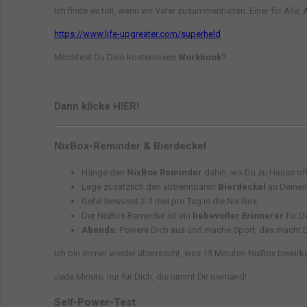
Ich finde es toll, wenn wir Väter zusammenhalten. Einer für Alle, A
https://www.life-upgreater.com/superheld
Möchtest Du Dein kostenloses
Workbook
?
Dann klicke HIER!
NixBox-Reminder & Bierdeckel
Hänge den
NixBox Reminder
dahin, wo Du zu Hause oft
Lege zusätzlich den abtrennbaren
Bierdeckel
an Deinen 
Gehe bewusst 2-3 mal pro Tag in die Nix-Box.
Der NixBox-Reminder ist ein
liebevoller Erinnerer
für D
Abends:
Powere Dich aus und mache Sport, das macht Dich
Ich bin immer wieder überrascht, was 15 Minuten NixBox bewirke
Jede Minute, nur für Dich, die nimmt Dir niemand!
Self-Power-Test