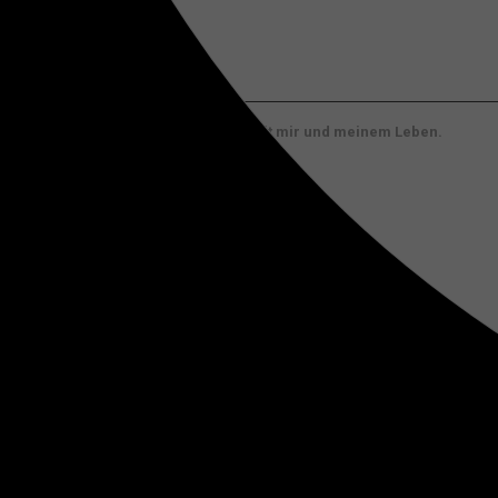
Selten
Nie
8.
Ich bin zufrieden mit mir und meinem Leben.
Immer
Oft
Selten
Nie
Klicke auf „Weiter“ und erhalte Deine Auswertung via E-Mail. F